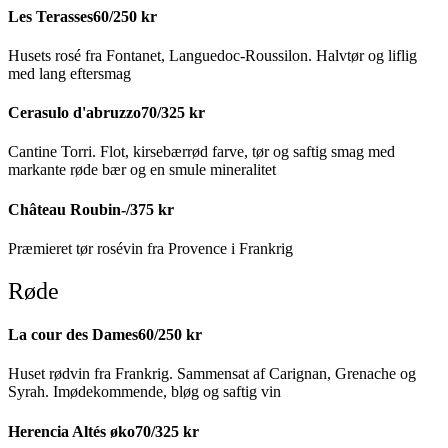
Les Terasses
60/250 kr
Husets rosé fra Fontanet, Languedoc-Roussilon. Halvtør og liflig
med lang eftersmag
Cerasulo d'abruzzo
70/325 kr
Cantine Torri. Flot, kirsebærrød farve, tør og saftig smag med
markante røde bær og en smule mineralitet
Château Roubin
-/375 kr
Præmieret tør rosévin fra Provence i Frankrig
Røde
La cour des Dames
60/250 kr
Huset rødvin fra Frankrig. Sammensat af Carignan, Grenache og
Syrah. Imødekommende, bløg og saftig vin
Herencia Altés øko
70/325 kr