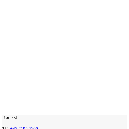
Kontakt
Tlf.
+45 7195 7260