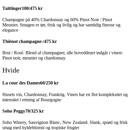
Taittinger
100/475 kr
Champagne på 40% Chardonnay og 60% Pinot Noir / Pinot
Meunier. Smagen er tør, frisk og livlig og har samtidig finesse og
elegance
Thiénot champagne
-/475 kr
Brut / Rosé. Blend af champagner, alle hoveddruer indgår i vinen:
Pinot noir, meunier og chardonnay
Hvide
La cour des Dames
60/250 kr
Husets vin, Chardonnay, Frankrig. Vinen har en flot kompleksitet og
intensitet i retning af Bourgogne
Soho Peggy
70/325 kr
Soho Winery, Sauvignon Blanc, New Zealand. Slank, sprød og frisk
smag med hyldeblomst og tropiske frugter